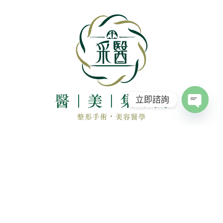
立即諮詢
Open c
請尊重智慧財產權，非經同意請勿轉載，違者依法必究；
文中使用之案例照皆經過本人同意用於個案分享用。
網站資訊僅供參考，不能取代醫師及專業人員之當面評估
與治療。
實際效果因個人體質不同有所差異。
依據衛署醫字第0980264150號、衛部醫字第
1031662939號辦理；任何介紹均以醫師「親自說明」為