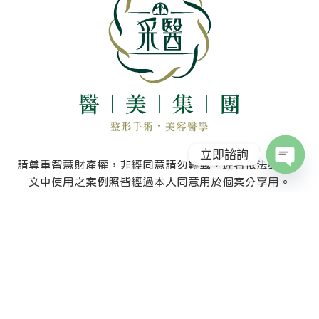
立即諮詢
Open c
請尊重智慧財產權，非經同意請勿轉載，違者依法必究；
文中使用之案例照皆經過本人同意用於個案分享用。
網站資訊僅供參考，不能取代醫師及專業人員之當面評估
與治療。
實際效果因個人體質不同有所差異。
依據衛署醫字第0980264150號、衛部醫字第
1031662939號辦理；任何介紹均以醫師「親自說明」為
準。