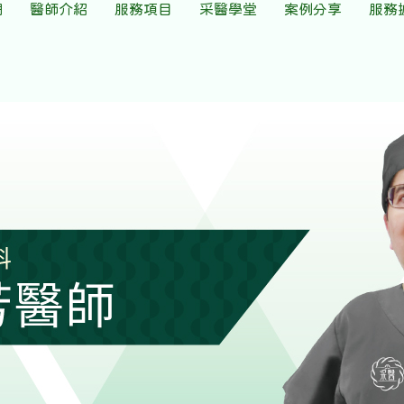
們
醫師介紹
服務項目
采醫學堂
案例分享
服務