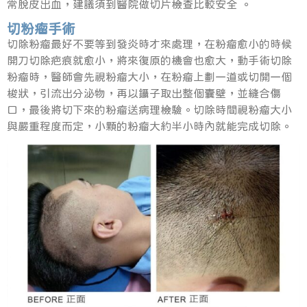
常脫皮出血，建議須到醫院做切片檢查比較安全 。
切粉瘤手術
切除粉瘤最好不要等到發炎時才來處理，在粉瘤愈小的時候
開刀切除疤痕就愈小，將來復原的機會也愈大，動手術切除
粉瘤時，醫師會先視粉瘤大小，在粉瘤上劃一道或切開一個
梭狀，引流出分泌物，再以鑷子取出整個囊壁，並縫合傷
口，最後將切下來的粉瘤送病理檢驗。切除時間視粉瘤大小
與嚴重程度而定，小顆的粉瘤大約半小時內就能完成切除。